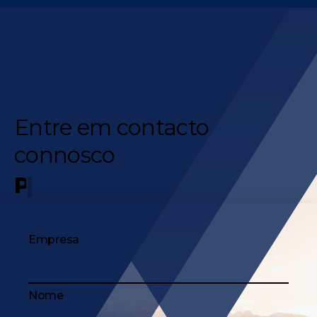
Entre em contacto
connosco
Qual o orçamento
|
Empresa
Nome